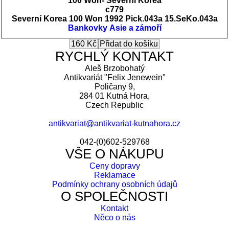
100 Won- Severní Korea
c779
Severní Korea 100 Won 1992 Pick.043a 15.SeKo.043a
Bankovky
Asie a zámoří
RYCHLÝ KONTAKT
Aleš Brzobohatý
Antikvariát "Felix Jenewein"
Poličany 9,
284 01 Kutná Hora,
Czech Republic
antikvariat@antikvariat-kutnahora.cz
042-(0)602-529768
VŠE O NÁKUPU
Ceny dopravy
Reklamace
Podmínky ochrany osobních údajů
O SPOLEČNOSTI
Kontakt
Něco o nás