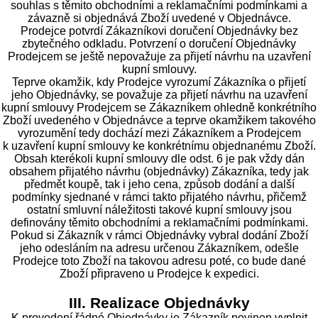
souhlas s těmito obchodními a reklamačními podmínkami a
závazně si objednává Zboží uvedené v Objednávce.
Prodejce potvrdí Zákazníkovi doručení Objednávky bez
zbytečného odkladu. Potvrzení o doručení Objednávky
Prodejcem se ještě nepovažuje za přijetí návrhu na uzavření
kupní smlouvy.
Teprve okamžik, kdy Prodejce vyrozumí Zákazníka o přijetí
jeho Objednávky, se považuje za přijetí návrhu na uzavření
kupní smlouvy Prodejcem se Zákazníkem ohledně konkrétního
Zboží uvedeného v Objednávce a teprve okamžikem takového
vyrozumění tedy dochází mezi Zákazníkem a Prodejcem
k uzavření kupní smlouvy ke konkrétnímu objednanému Zboží.
Obsah kterékoli kupní smlouvy dle odst. 6 je pak vždy dán
obsahem přijatého návrhu (objednávky) Zákazníka, tedy jak
předmět koupě, tak i jeho cena, způsob dodání a další
podmínky sjednané v rámci takto přijatého návrhu, přičemž
ostatní smluvní náležitosti takové kupní smlouvy jsou
definovány těmito obchodními a reklamačními podmínkami.
Pokud si Zákazník v rámci Objednávky vybral dodání Zboží
jeho odesláním na adresu určenou Zákazníkem, odešle
Prodejce toto Zboží na takovou adresu poté, co bude dané
Zboží připraveno u Prodejce k expedici.
III. Realizace Objednávky
K provedení řádné Objednávky je Zákazník povinen vyplnit