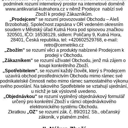
podmínek rozumí internetový prostor na internetové doméně
www.antikvariat-kutnahora.cz v němž Prodejce nabízí své
Zboží k prodeji Zákazníkům.
„Prodejcem“
se rozumí provozovatel Obchodu – Aleš
Brzobohatý, Společnost zapsána v OR vedeném okresním
soudem v Městský úřad Kutná Hora pod spisovou značkou
320501, IČO: 16538129, sídlem: Poličany 9, Kutná Hora,
28401, Česká republika, tel: +420602529768, e-mail:
retro@cernetriko.cz
„Zbožím“
se rozumí věci a produkty nabízené Prodejcem k
prodeji v Obchodu.
„Zákazníkem“
se rozumí uživatel Obchodu, jenž má zájem o
koupi konkrétního Zboží.
„Spotřebitelem“
, se rozumí každý člověk, který s Prodejcem
uzavírá obchod prostřednictvím Obchodu mimo rámec své
podnikatelské činnosti nebo mimo rámec samostatného výkonu
svého povolání. Na takového Spotřebitele se vztahují ujednání,
u nichž je tak výslovně uvedeno.
„Objednávkou“
se rozumí vyplněný objednávkový formulář
určený pro konkrétní Zboží v rámci objednávkového
elektronického systému Obchodu.
Zkratkou
„OZ“
se rozumí zák. č. 89/2012 Sb., občanský
zákoník, v platném znění.