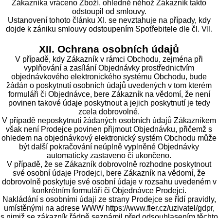
Zákazníka vráceno Zboží, ohledně něhož Zákazník takto
odstoupil od smlouvy.
Ustanovení tohoto článku XI. se nevztahuje na případy, kdy
dojde k zániku smlouvy odstoupením Spotřebitele dle čl. VII.
XII. Ochrana osobních údajů
V případě, kdy Zákazník v rámci Obchodu, zejména při
vyplňování a zasílání Objednávky prostřednictvím
objednávkového elektronického systému Obchodu, bude
žádán o poskytnutí osobních údajů uvedených v tom kterém
formuláři či Objednávce, bere Zákazník na vědomí, že není
povinen takové údaje poskytnout a jejich poskytnutí je tedy
zcela dobrovolné.
V případě neposkytnutí žádaných osobních údajů Zákazníkem
však není Prodejce povinen přijmout Objednávku, přičemž s
ohledem na objednávkový elektronický systém Obchodu může
být další pokračování neúplně vyplněné Objednávky
automaticky zastaveno či ukončeno.
V případě, že se Zákazník dobrovolně rozhodne poskytnout
své osobní údaje Prodejci, bere Zákazník na vědomí, že
dobrovolně poskytuje své osobní údaje v rozsahu uvedeném v
konkrétním formuláři či Objednávce Prodejci.
Nakládání s osobními údaji ze strany Prodejce se řídí pravidly,
umístěnými na adrese WWW https://www.fler.cz/uzivatel/gdpr,
s nimiž se zákazník řádně seznámil před odsouhlasením těchto