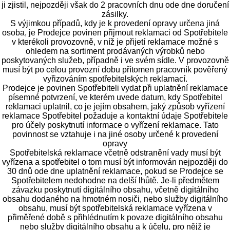
ji zjistil, nejpozději však do 2 pracovních dnu ode dne doručení
zásilky.
S výjimkou případů, kdy je k provedení opravy určena jiná
osoba, je Prodejce povinen přijmout reklamaci od Spotřebitele
v kterékoli provozovně, v níž je přijetí reklamace možné s
ohledem na sortiment prodávaných výrobků nebo
poskytovaných služeb, případně i ve svém sídle. V provozovně
musí být po celou provozní dobu přítomen pracovník pověřený
vyřizováním spotřebitelských reklamací.
Prodejce je povinen Spotřebiteli vydat při uplatnění reklamace
písemné potvrzení, ve kterém uvede datum, kdy Spotřebitel
reklamaci uplatnil, co je jejím obsahem, jaký způsob vyřízení
reklamace Spotřebitel požaduje a kontaktní údaje Spotřebitele
pro účely poskytnutí informace o vyřízení reklamace. Tato
povinnost se vztahuje i na jiné osoby určené k provedení
opravy
Spotřebitelská reklamace včetně odstranění vady musí být
vyřízena a spotřebitel o tom musí být informován nejpozději do
30 dnů ode dne uplatnění reklamace, pokud se Prodejce se
Spotřebitelem nedohodne na delší lhůtě. Je-li předmětem
závazku poskytnutí digitálního obsahu, včetně digitálního
obsahu dodaného na hmotném nosiči, nebo služby digitálního
obsahu, musí být spotřebitelská reklamace vyřízena v
přiměřené době s přihlédnutím k povaze digitálního obsahu
nebo služby digitálního obsahu a k účelu, pro nějž je