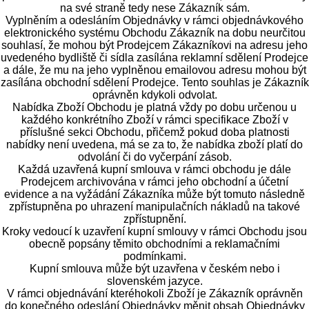
na své straně tedy nese Zákazník sám.
Vyplněním a odesláním Objednávky v rámci objednávkového
elektronického systému Obchodu Zákazník na dobu neurčitou
souhlasí, že mohou být Prodejcem Zákazníkovi na adresu jeho
uvedeného bydliště či sídla zasílána reklamní sdělení Prodejce
a dále, že mu na jeho vyplněnou emailovou adresu mohou být
zasílána obchodní sdělení Prodejce. Tento souhlas je Zákazník
oprávněn kdykoli odvolat.
Nabídka Zboží Obchodu je platná vždy po dobu určenou u
každého konkrétního Zboží v rámci specifikace Zboží v
příslušné sekci Obchodu, přičemž pokud doba platnosti
nabídky není uvedena, má se za to, že nabídka zboží platí do
odvolání či do vyčerpání zásob.
Každá uzavřená kupní smlouva v rámci obchodu je dále
Prodejcem archivována v rámci jeho obchodní a účetní
evidence a na vyžádání Zákazníka může být tomuto následně
zpřístupněna po uhrazení manipulačních nákladů na takové
zpřístupnění.
Kroky vedoucí k uzavření kupní smlouvy v rámci Obchodu jsou
obecně popsány těmito obchodními a reklamačními
podmínkami.
Kupní smlouva může být uzavřena v českém nebo i
slovenském jazyce.
V rámci objednávání kteréhokoli Zboží je Zákazník oprávněn
do konečného odeslání Objednávky měnit obsah Objednávky