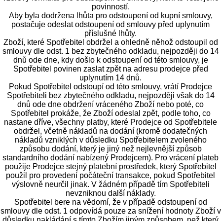
povinností.
Aby byla dodržena lhůta pro odstoupení od kupní smlouvy,
postačuje odeslat odstoupení od smlouvy před uplynutím
příslušné lhůty.
Zboží, které Spotřebitel obdržel a ohledně něhož odstoupil od
smlouvy dle odst. 1 bez zbytečného odkladu, nejpozději do 14
dnů ode dne, kdy došlo k odstoupení od této smlouvy, je
Spotřebitel povinen zaslat zpět na adresu prodejce před
uplynutím 14 dnů.
Pokud Spotřebitel odstoupí od této smlouvy, vrátí Prodejce
Spotřebiteli bez zbytečného odkladu, nejpozději však do 14
dnů ode dne obdržení vráceného Zboží nebo poté, co
Spotřebitel prokáže, že Zboží odeslal zpět, podle toho, co
nastane dříve, všechny platby, které Prodejce od Spotřebitele
obdržel, včetně nákladů na dodání (kromě dodatečných
nákladů vzniklých v důsledku Spotřebitelem zvoleného
způsobu dodání, který je jiný než nejlevnější způsob
standardního dodání nabízený Prodejcem). Pro vrácení plateb
použije Prodejce stejný platební prostředek, který Spotřebitel
použil pro provedení počáteční transakce, pokud Spotřebitel
výslovně neurčil jinak. V žádném případě tím Spotřebiteli
nevzniknou další náklady.
Spotřebitel bere na vědomí, že v případě odstoupení od
smlouvy dle odst. 1 odpovídá pouze za snížení hodnoty Zboží v
důsledku nakládání s tímto Zbožím jiným způsobem, než který