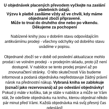
U objednávek placených převodem vyčkejte na zaslání
platebních údajů.
Výzvu k platbě zasíláme vždy až ve chvíli, kdy máme
objednané zboží připravené.
Může to trvat do druhého dne nebo po víkendu.
Děkujeme za pochopení
Nabízené knihy jsou v dobrém stavu odpovídajícím
antikvárnímu prodeji - všechny odchylky od dobrého stavu
uvádíme v popisu.
Objednané zboží se v době od poslední aktualizace mohlo
prodat i ve volném prodeji - v prodejním skladu, proto již není
dostupné. V nabídce se tento prodej projeví až po
znovunačtení stránky. O této skutečnosti Vás budeme
informovat a podaná objednávka nepředstavuje žádný právní
nárok na přednostní nákup.
Vybraná kniha se zablokuje
(označí jako rezervovaná) až po odeslání objednávky!
Pokud ji máte v košíku, tak je stále v nabídce a může se Vám
stát, že odešlete objednávku na knihu, kterou objednal někdo
pár minut před Vámi. Každá objednávka má svůj přesný čas
odeslání!