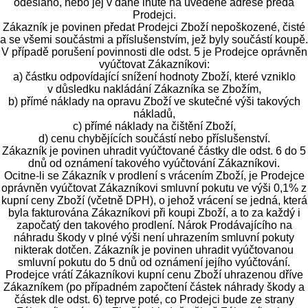
odesláno, nebo jej v dané lhůtě na uvedené adrese předá
Prodejci.
Zákazník je povinen předat Prodejci Zboží nepoškozené, čisté
a se všemi součástmi a příslušenstvím, jež byly součástí koupě.
V případě porušení povinnosti dle odst. 5 je Prodejce oprávněn
vyúčtovat Zákazníkovi:
a) částku odpovídající snížení hodnoty Zboží, které vzniklo
v důsledku nakládání Zákazníka se Zbožím,
b) přímé náklady na opravu Zboží ve skutečné výši takových
nákladů,
c) přímé náklady na čištění Zboží,
d) cenu chybějících součástí nebo příslušenství.
Zákazník je povinen uhradit vyúčtované částky dle odst. 6 do 5
dnů od oznámení takového vyúčtování Zákazníkovi.
Ocitne-li se Zákazník v prodlení s vrácením Zboží, je Prodejce
oprávněn vyúčtovat Zákazníkovi smluvní pokutu ve výši 0,1% z
kupní ceny Zboží (včetně DPH), o jehož vrácení se jedná, která
byla fakturována Zákazníkovi při koupi Zboží, a to za každý i
započatý den takového prodlení. Nárok Prodávajícího na
náhradu škody v plné výši není uhrazením smluvní pokuty
nikterak dotčen. Zákazník je povinen uhradit vyúčtovanou
smluvní pokutu do 5 dnů od oznámení jejího vyúčtování.
Prodejce vrátí Zákazníkovi kupní cenu Zboží uhrazenou dříve
Zákazníkem (po případném započtení částek náhrady škody a
částek dle odst. 6) teprve poté, co Prodejci bude ze strany