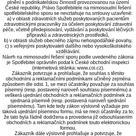
plnění s podnikatelskou činností provozovanou na území
České republiky. Právo Spotřebitele na mimosoudní řešení
spotřebitelského sporu se nevztahuje na smlouvy uzavřené:
a) v oblasti zdravotních služeb poskytovaných pacientům
zdravotnickými pracovníky za účelem poskytování zdravotní
péče, včetně předepisování, vydávání a poskytování léčivých
přípravků a zdravotnických prostředků,
b) v oblasti služeb obecného zájmu nehospodářské povahy,
c) s veřejnými poskytovateli dalšího nebo vysokoškolského
vzdělávání.
Návrh na mimosoudní řešení sporu podle uvedeného zákona
je Spotřebitel oprávněn podat k České obchodní inspekci
(internetová stránka: www.coi.cz).
Zákazník potvrzuje a prohlašuje, že souhlas s těmito
obchodními a reklamačními podmínkami učiněný zejména
způsobem dle odst. 1, se mezi účastníky považuje za souhlas
písemný (resp. postavený naroveň souhlasu písemnému) a
veškerá ujednání obchodních a reklamačních podmínek za
sjednaná písemně (resp. postavená naroveň sjednání
písemnému). Tam kde tedy zákon výslovně vyžaduje pro
taková ujednání písemnou formu, má se mezi účastníky za to,
že tato byla řádně dodržena a provedena již odsouhlasením
obchodních a reklamačních podmínek touto elektronickou
formou.
Zákazník dále výslovně prohlašuje a potvrzuje, že