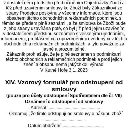
v dostatečném předstihu před učiněním Objednávky Zboží a
též před uzavřením smlouvy ke Zboží byly Zákazníkovi ze
strany Prodejce poskytnuty všechny informace, které jsou
obsahem těchto obchodních a reklamačních podmínek, s
těmito se předem plně seznámil, a že smlouva ke Zboží bude
z jeho strany uzavírána poté, co byl již před jejím uzavřením
v dostatečném předstihu seznámen s veškerými ujednáními,
informacemi, prohlášeními a upozorněními uvedenými v těchto
obchodních a reklamačních podmínkách, a tyto považuje za
jasné a srozumitelné.
Zákazník prohlašuje, že je plně seznámen s podmínkami
těchto obchodních a reklamačních podmínek a proti jejich
znění a obsahu nemá jakýchkoli výhrad.
V Kutné Hoře 3.1. 2023
XIV. Vzorový formulář pro odstoupení od
smlouvy
(pouze pro účely odstoupení Spotřebitelem dle čl. VII)
Oznámení o odstoupení od smlouvy
- Adresát: .............................................
- Oznamuji, že tímto odstupuji od smlouvy o nákupu zboží
......................................
- Datum obdržení .....................................