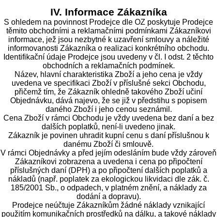
IV. Informace Zákazníka
S ohledem na povinnost Prodejce dle OZ poskytuje Prodejce
těmito obchodními a reklamačními podmínkami Zákazníkovi
informace, jež jsou nezbytné k uzavření smlouvy a náležité
informovanosti Zákazníka o realizaci konkrétního obchodu.
Identifikační údaje Prodejce jsou uvedeny v čl. I odst. 2 těchto
obchodních a reklamačních podmínek.
Název, hlavní charakteristika Zboží a jeho cena je vždy
uvedena ve specifikaci Zboží v příslušné sekci Obchodu,
přičemž tím, že Zákazník ohledně takového Zboží učiní
Objednávku, dává najevo, že se již v předstihu s popisem
daného Zboží i jeho cenou seznámil.
Cena Zboží v rámci Obchodu je vždy uvedena bez daní a bez
dalších poplatků, není-li uvedeno jinak.
Zákazník je povinen uhradit kupní cenu s daní příslušnou k
danému Zboží či smlouvě.
V rámci Objednávky a před jejím odesláním bude vždy zároveň
Zákazníkovi zobrazena a uvedena i cena po připočtení
příslušných daní (DPH) a po připočtení dalších poplatků a
nákladů (např. poplatek za ekologickou likvidaci dle zák. č.
185/2001 Sb., o odpadech, v platném znění, a náklady za
dodání a dopravu).
Prodejce neúčtuje Zákazníkům žádné náklady vznikající
použitím komunikačních prostředků na dálku, a takové náklady