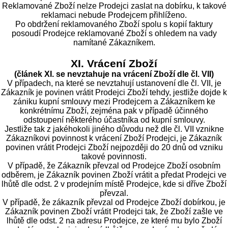
Reklamované Zboží nelze Prodejci zaslat na dobírku, k takové
reklamaci nebude Prodejcem přihlíženo.
Po obdržení reklamovaného Zboží spolu s kopií faktury
posoudí Prodejce reklamované Zboží s ohledem na vady
namítané Zákazníkem.
XI. Vrácení Zboží
(článek XI. se nevztahuje na vrácení Zboží dle čl. VII)
V případech, na které se nevztahují ustanovení dle čl. VII, je
Zákazník je povinen vrátit Prodejci Zboží tehdy, jestliže dojde k
zániku kupní smlouvy mezi Prodejcem a Zákazníkem ke
konkrétnímu Zboží, zejména pak v případě účinného
odstoupení některého účastníka od kupní smlouvy.
Jestliže tak z jakéhokoli jiného důvodu než dle čl. VII vznikne
Zákazníkovi povinnost k vrácení Zboží Prodejci, je Zákazník
povinen vrátit Prodejci Zboží nejpozději do 20 dnů od vzniku
takové povinnosti.
V případě, že Zákazník převzal od Prodejce Zboží osobním
odběrem, je Zákazník povinen Zboží vrátit a předat Prodejci ve
lhůtě dle odst. 2 v prodejním místě Prodejce, kde si dříve Zboží
převzal.
V případě, že zákazník převzal od Prodejce Zboží dobírkou, je
Zákazník povinen Zboží vrátit Prodejci tak, že Zboží zašle ve
lhůtě dle odst. 2 na adresu Prodejce, ze které mu bylo Zboží