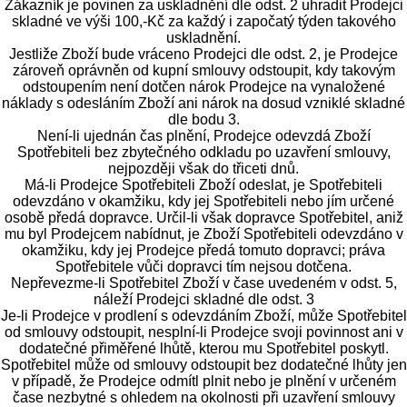
Zákazník je povinen za uskladnění dle odst. 2 uhradit Prodejci
skladné ve výši 100,-Kč za každý i započatý týden takového
uskladnění.
Jestliže Zboží bude vráceno Prodejci dle odst. 2, je Prodejce
zároveň oprávněn od kupní smlouvy odstoupit, kdy takovým
odstoupením není dotčen nárok Prodejce na vynaložené
náklady s odesláním Zboží ani nárok na dosud vzniklé skladné
dle bodu 3.
Není-li ujednán čas plnění, Prodejce odevzdá Zboží
Spotřebiteli bez zbytečného odkladu po uzavření smlouvy,
nejpozději však do třiceti dnů.
Má-li Prodejce Spotřebiteli Zboží odeslat, je Spotřebiteli
odevzdáno v okamžiku, kdy jej Spotřebiteli nebo jím určené
osobě předá dopravce. Určil-li však dopravce Spotřebitel, aniž
mu byl Prodejcem nabídnut, je Zboží Spotřebiteli odevzdáno v
okamžiku, kdy jej Prodejce předá tomuto dopravci; práva
Spotřebitele vůči dopravci tím nejsou dotčena.
Nepřevezme-li Spotřebitel Zboží v čase uvedeném v odst. 5,
náleží Prodejci skladné dle odst. 3
Je-li Prodejce v prodlení s odevzdáním Zboží, může Spotřebitel
od smlouvy odstoupit, nesplní-li Prodejce svoji povinnost ani v
dodatečné přiměřené lhůtě, kterou mu Spotřebitel poskytl.
Spotřebitel může od smlouvy odstoupit bez dodatečné lhůty jen
v případě, že Prodejce odmítl plnit nebo je plnění v určeném
čase nezbytné s ohledem na okolnosti při uzavření smlouvy