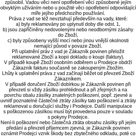
způsobil. Vadou věci není opotřebení věci způsobené jejím
obvyklým užíváním nebo u použité věci opotřebení odpovídající
míře jejího předchozího používání.
Práva z vad se též nevztahují především na vady, které:
a) byly reklamovány po uplynutí doby dle odst. 1,
b) jsou zapříčiněny nedovolenými nebo neodbornými zásahy
do Zboží,
c) byly způsobeny vyšší mocí nebo jinou vnější okolnosti
nemající původ v povaze Zboží.
Při uplatnění práv z vad je Zákazník povinen přeložit
reklamované Zboží a kopii dokladu o koupi (faktury).
V případě koupě Zboží osobním odběrem u Prodejce obdrží
Zákazník fakturu současně se zakoupeným Zbožím.
Lhůty k uplatnění práva z vad začínají běžet od převzetí Zboží
Zákazníkem.
V případě doručení Zboží dobírkou je Zákazník povinen při
převzetí si vždy zásilku prohlédnout a při zřejmých a na
povrchu obalu zásilky znatelných poškození, popř. zjevné a
uvnitř poznatelné částečné ztráty zásilky tato poškození a ztráty
reklamovat u doručující služby i Prodejce. Další manipulace
s poškozenou zásilkou musí být provedena pouze v souladu
s pokyny Prodejce.
Není-li poškození nebo částečná ztráta obsahu zásilky při jejím
předání a převzetí příjemcem zjevná, je Zákazník povinen
oznámit Prodejci vznik škody bez zbytečného odkladu, poté co