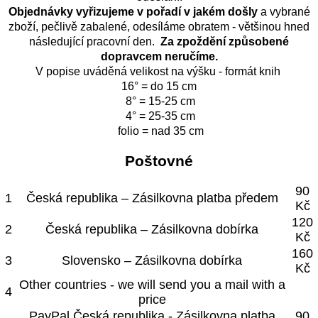
Objednávky vyřizujeme v pořadí v jakém došly
a vybrané
zboží, pečlivě zabalené, odesíláme obratem - většinou hned
následující pracovní den.
Za zpoždění způsobené
dopravcem neručíme.
V popise uváděná velikost na výšku - formát knih
16° = do 15 cm
8° = 15-25 cm
4° = 25-35 cm
folio = nad 35 cm
Poštovné
90
1
Česká republika – Zásilkovna platba předem
Kč
120
2
Česká republika – Zásilkovna dobírka
Kč
160
3
Slovensko – Zásilkovna dobírka
Kč
Other countries - we will send you a mail with a
4
price
PayPal Česká republika - Zásilkovna platba
90