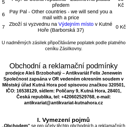
5
předem
Kč
Pay Pal - Other countries - we will send you a
6
mail with a price
Zboží si vyzvednu na
Výdejním místo
v Kutné
7
0 Kč
Hoře (Barborská 37)
U nadměrných zásilek připočítáváme poplatek podle platného
ceníku Zásilkovny.
Obchodní a reklamační podmínky
prodejce Aleš Brzobohatý – Antikvariát Felix Jenewein
Společnost zapsána v OR vedeném okresním soudem v
Městský úřad Kutná Hora pod spisovou značkou 320501,
IČO: 16538129, sídlem: Poličany 9, Kutná Hora, 28401,
Česká republika, tel: +420602529768, e-mail:
antikvariat@antikvariat-kutnahora.cz
I. Vymezení pojmů
„Obchodem“
se pro účely těchto obchodních a reklamačních