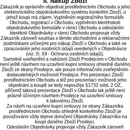
II. Nákup Zboží
Zákazník je oprávněn objednat prostřednictvím Obchodu a jeho
elektronického objednávkového systému konkrétní Zboží, o
jehož koupi má zájem. Vyplněním registračního formuláře
Obchodu, registrací v Obchodu, vyplněním kteréhokoli
objednávkového formuláře v rámci Obchodu a odesláním
kterékoli Objednávky v rámci Obchodu projevuje vždy
Zákazník zároveň souhlas s těmito obchodními a reklamačními
podmínkami určenými pro nákup Zboží v Obchodu a také se
zpracováním jeho osobních údajů uvedených v Objednávce
(viz. čl. XII - Ochrana osobních údajů).
Samotné uveřejnění a nabízení Zboží Prodejcem v Obchodu
není ještě návrhem na uzavření kupní smlouvy ohledně daného
Zboží ze strany Prodejce, ale pouze informačním zveřejněním
dodavatelských možností Prodejce. Pro prezentaci Zboží
prostřednictvím Obchodu a též pro prezentaci možnosti jeho
objednání a koupě se tedy nepoužije §1732 odst. 2 OZ,
přičemž taková prezentace Zboží v Obchodu tak ještě není
právně účinným návrhem Prodejce na uzavření smlouvy
k takovému Zboží.
Za návrh na uzavření kupní smlouvy ze strany Zákazníka
prostřednictvím Obchodu ohledně konkrétního Zboží je
považováno vždy teprve doručení Objednávky Zákazníka na
koupi daného Zboží Prodejci.
Odesláním Objednávky projevuje vždy Zákazník zároveň