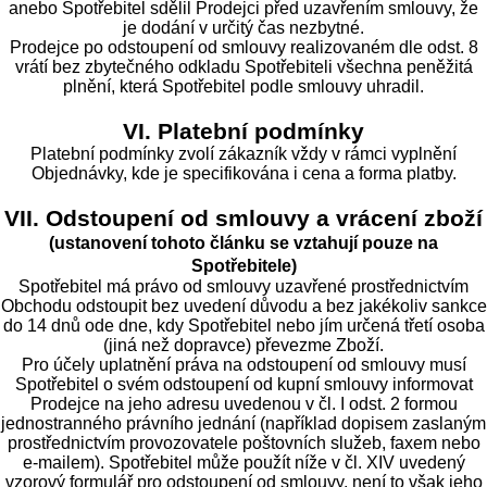
anebo Spotřebitel sdělil Prodejci před uzavřením smlouvy, že
je dodání v určitý čas nezbytné.
Prodejce po odstoupení od smlouvy realizovaném dle odst. 8
vrátí bez zbytečného odkladu Spotřebiteli všechna peněžitá
plnění, která Spotřebitel podle smlouvy uhradil.
VI. Platební podmínky
Platební podmínky zvolí zákazník vždy v rámci vyplnění
Objednávky, kde je specifikována i cena a forma platby.
VII. Odstoupení od smlouvy a vrácení zboží
(ustanovení tohoto článku se vztahují pouze na
Spotřebitele)
Spotřebitel má právo od smlouvy uzavřené prostřednictvím
Obchodu odstoupit bez uvedení důvodu a bez jakékoliv sankce
do 14 dnů ode dne, kdy Spotřebitel nebo jím určená třetí osoba
(jiná než dopravce) převezme Zboží.
Pro účely uplatnění práva na odstoupení od smlouvy musí
Spotřebitel o svém odstoupení od kupní smlouvy informovat
Prodejce na jeho adresu uvedenou v čl. I odst. 2 formou
jednostranného právního jednání (například dopisem zaslaným
prostřednictvím provozovatele poštovních služeb, faxem nebo
e-mailem). Spotřebitel může použít níže v čl. XIV uvedený
vzorový formulář pro odstoupení od smlouvy, není to však jeho