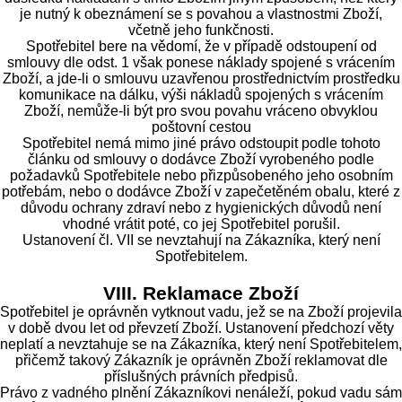
je nutný k obeznámení se s povahou a vlastnostmi Zboží,
včetně jeho funkčnosti.
Spotřebitel bere na vědomí, že v případě odstoupení od
smlouvy dle odst. 1 však ponese náklady spojené s vrácením
Zboží, a jde-li o smlouvu uzavřenou prostřednictvím prostředku
komunikace na dálku, výši nákladů spojených s vrácením
Zboží, nemůže-li být pro svou povahu vráceno obvyklou
poštovní cestou
Spotřebitel nemá mimo jiné právo odstoupit podle tohoto
článku od smlouvy o dodávce Zboží vyrobeného podle
požadavků Spotřebitele nebo přizpůsobeného jeho osobním
potřebám, nebo o dodávce Zboží v zapečetěném obalu, které z
důvodu ochrany zdraví nebo z hygienických důvodů není
vhodné vrátit poté, co jej Spotřebitel porušil.
Ustanovení čl. VII se nevztahují na Zákazníka, který není
Spotřebitelem.
VIII. Reklamace Zboží
Spotřebitel je oprávněn vytknout vadu, jež se na Zboží projevila
v době dvou let od převzetí Zboží. Ustanovení předchozí věty
neplatí a nevztahuje se na Zákazníka, který není Spotřebitelem,
přičemž takový Zákazník je oprávněn Zboží reklamovat dle
příslušných právních předpisů.
Právo z vadného plnění Zákazníkovi nenáleží, pokud vadu sám