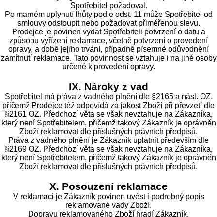
Spotřebitel požadoval.
Po marném uplynutí lhůty podle odst. 11 může Spotřebitel od
smlouvy odstoupit nebo požadovat přiměřenou slevu.
Prodejce je povinen vydat Spotřebiteli potvrzení o datu a
způsobu vyřízení reklamace, včetně potvrzení o provedení
opravy, a době jejího trvání, případně písemné odůvodnění
zamítnutí reklamace. Tato povinnost se vztahuje i na jiné osoby
určené k provedení opravy.
IX. Nároky z vad
Spotřebitel má práva z vadného plnění dle §2165 a násl. OZ,
přičemž Prodejce též odpovídá za jakost Zboží při převzetí dle
§2161 OZ. Předchozí věta se však nevztahuje na Zákazníka,
který není Spotřebitelem, přičemž takový Zákazník je oprávněn
Zboží reklamovat dle příslušných právních předpisů.
Práva z vadného plnění je Zákazník uplatnit především dle
§2169 OZ. Předchozí věta se však nevztahuje na Zákazníka,
který není Spotřebitelem, přičemž takový Zákazník je oprávněn
Zboží reklamovat dle příslušných právních předpisů.
X. Posouzení reklamace
V reklamaci je Zákazník povinen uvést i podrobný popis
reklamované vady Zboží.
Dopravu reklamovaného Zboží hradí Zákazník.