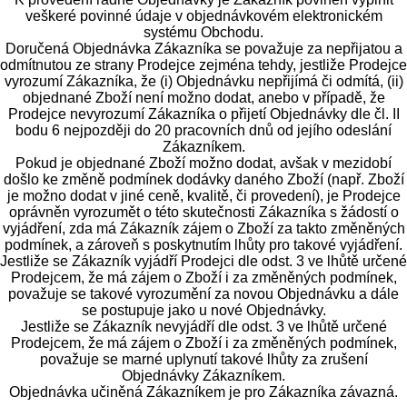
veškeré povinné údaje v objednávkovém elektronickém
systému Obchodu.
Doručená Objednávka Zákazníka se považuje za nepřijatou a
odmítnutou ze strany Prodejce zejména tehdy, jestliže Prodejce
vyrozumí Zákazníka, že (i) Objednávku nepřijímá či odmítá, (ii)
objednané Zboží není možno dodat, anebo v případě, že
Prodejce nevyrozumí Zákazníka o přijetí Objednávky dle čl. II
bodu 6 nejpozději do 20 pracovních dnů od jejího odeslání
Zákazníkem.
Pokud je objednané Zboží možno dodat, avšak v mezidobí
došlo ke změně podmínek dodávky daného Zboží (např. Zboží
je možno dodat v jiné ceně, kvalitě, či provedení), je Prodejce
oprávněn vyrozumět o této skutečnosti Zákazníka s žádostí o
vyjádření, zda má Zákazník zájem o Zboží za takto změněných
podmínek, a zároveň s poskytnutím lhůty pro takové vyjádření.
Jestliže se Zákazník vyjádří Prodejci dle odst. 3 ve lhůtě určené
Prodejcem, že má zájem o Zboží i za změněných podmínek,
považuje se takové vyrozumění za novou Objednávku a dále
se postupuje jako u nové Objednávky.
Jestliže se Zákazník nevyjádří dle odst. 3 ve lhůtě určené
Prodejcem, že má zájem o Zboží i za změněných podmínek,
považuje se marné uplynutí takové lhůty za zrušení
Objednávky Zákazníkem.
Objednávka učiněná Zákazníkem je pro Zákazníka závazná.