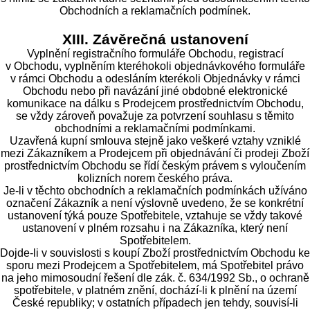
Obchodních a reklamačních podmínek.
XIII. Závěrečná ustanovení
Vyplnění registračního formuláře Obchodu, registrací
v Obchodu, vyplněním kteréhokoli objednávkového formuláře
v rámci Obchodu a odesláním kterékoli Objednávky v rámci
Obchodu nebo při navázání jiné obdobné elektronické
komunikace na dálku s Prodejcem prostřednictvím Obchodu,
se vždy zároveň považuje za potvrzení souhlasu s těmito
obchodními a reklamačními podmínkami.
Uzavřená kupní smlouva stejně jako veškeré vztahy vzniklé
mezi Zákazníkem a Prodejcem při objednávání či prodeji Zboží
prostřednictvím Obchodu se řídí českým právem s vyloučením
kolizních norem českého práva.
Je-li v těchto obchodních a reklamačních podmínkách užíváno
označení Zákazník a není výslovně uvedeno, že se konkrétní
ustanovení týká pouze Spotřebitele, vztahuje se vždy takové
ustanovení v plném rozsahu i na Zákazníka, který není
Spotřebitelem.
Dojde-li v souvislosti s koupí Zboží prostřednictvím Obchodu ke
sporu mezi Prodejcem a Spotřebitelem, má Spotřebitel právo
na jeho mimosoudní řešení dle zák. č. 634/1992 Sb., o ochraně
spotřebitele, v platném znění, dochází-li k plnění na území
České republiky; v ostatních případech jen tehdy, souvisí-li