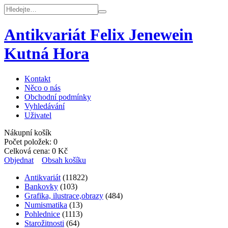
Antikvariát Felix Jenewein
Kutná Hora
Kontakt
Něco o nás
Obchodní podmínky
Vyhledávání
Uživatel
Nákupní košík
Počet položek:
0
Celková cena:
0
Kč
Objednat
Obsah košíku
Antikvariát
(11822)
Bankovky
(103)
Grafika, ilustrace,obrazy
(484)
Numismatika
(13)
Pohlednice
(1113)
Starožitnosti
(64)