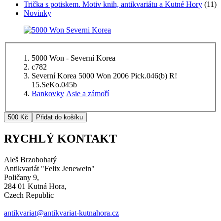
Trička s potiskem. Motiv knih, antikvariátu a Kutné Hory
(11)
Novinky
5000 Won - Severní Korea
c782
Severní Korea 5000 Won 2006 Pick.046(b) R!
15.SeKo.045b
Bankovky
Asie a zámoří
RYCHLÝ KONTAKT
Aleš Brzobohatý
Antikvariát "Felix Jenewein"
Poličany 9,
284 01 Kutná Hora,
Czech Republic
antikvariat@antikvariat-kutnahora.cz