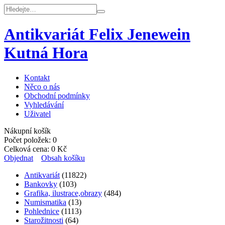
Antikvariát Felix Jenewein
Kutná Hora
Kontakt
Něco o nás
Obchodní podmínky
Vyhledávání
Uživatel
Nákupní košík
Počet položek:
0
Celková cena:
0
Kč
Objednat
Obsah košíku
Antikvariát
(11822)
Bankovky
(103)
Grafika, ilustrace,obrazy
(484)
Numismatika
(13)
Pohlednice
(1113)
Starožitnosti
(64)