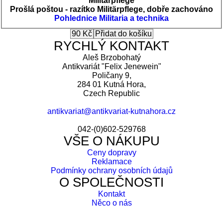
Militärpflege
Prošlá poštou - razítko Militärpflege, dobře zachováno
Pohlednice
Militaria a technika
RYCHLÝ KONTAKT
Aleš Brzobohatý
Antikvariát "Felix Jenewein"
Poličany 9,
284 01 Kutná Hora,
Czech Republic
antikvariat@antikvariat-kutnahora.cz
042-(0)602-529768
VŠE O NÁKUPU
Ceny dopravy
Reklamace
Podmínky ochrany osobních údajů
O SPOLEČNOSTI
Kontakt
Něco o nás