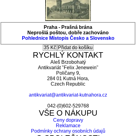
Praha - Prašná brána
Neprošlá poštou, dobře zachováno
Pohlednice
Místopis Česko a Slovensko
RYCHLÝ KONTAKT
Aleš Brzobohatý
Antikvariát "Felix Jenewein"
Poličany 9,
284 01 Kutná Hora,
Czech Republic
antikvariat@antikvariat-kutnahora.cz
042-(0)602-529768
VŠE O NÁKUPU
Ceny dopravy
Reklamace
Podmínky ochrany osobních údajů