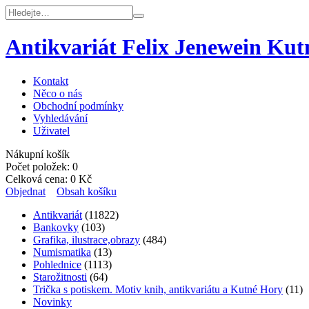
Antikvariát Felix Jenewein Ku
Kontakt
Něco o nás
Obchodní podmínky
Vyhledávání
Uživatel
Nákupní košík
Počet položek:
0
Celková cena:
0
Kč
Objednat
Obsah košíku
Antikvariát
(11822)
Bankovky
(103)
Grafika, ilustrace,obrazy
(484)
Numismatika
(13)
Pohlednice
(1113)
Starožitnosti
(64)
Trička s potiskem. Motiv knih, antikvariátu a Kutné Hory
(11)
Novinky