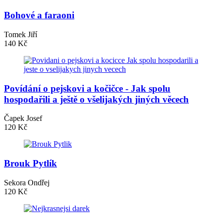
Bohové a faraoni
Tomek Jiří
140 Kč
Povídání o pejskovi a kočičce - Jak spolu
hospodařili a ještě o všelijakých jiných věcech
Čapek Josef
120 Kč
Brouk Pytlík
Sekora Ondřej
120 Kč