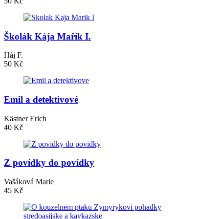
50 Kč
Školák Kája Mařík I.
Háj F.
50 Kč
Emil a detektivové
Kästner Erich
40 Kč
Z povídky do povídky
Vašáková Marie
45 Kč