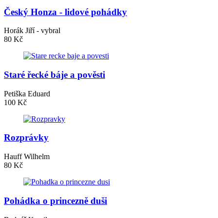
Český Honza - lidové pohádky
Horák Jiří - vybral
80 Kč
Staré řecké báje a pověsti
Petiška Eduard
100 Kč
Rozprávky
Hauff Wilhelm
80 Kč
Pohádka o princezně duši