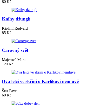
80 Kč
Knihy džunglí
Kipling Rudyard
85 Kč
Čarovný svět
Majerová Marie
120 Kč
Dva lelci ve skříni o Karlíkovi nemluvě
Šrut Pavel
60 Kč