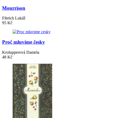
Mourrison
Fibrich Lukáš
95 Kč
Proč mluvíme česky
Krolupperová Daniela
48 Kč