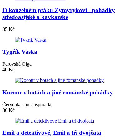
O kouzelném ptáku Zymyrykovi - pohádky
středoasijské a kavkazské
85 Kč
Tygřík Vaska
Perovská Olga
40 Kč
Kocour v botách a jiné románské pohádky
Červenka Jan - uspořádal
80 Kč
Emil a detektivové, Emil a tři dvojčata