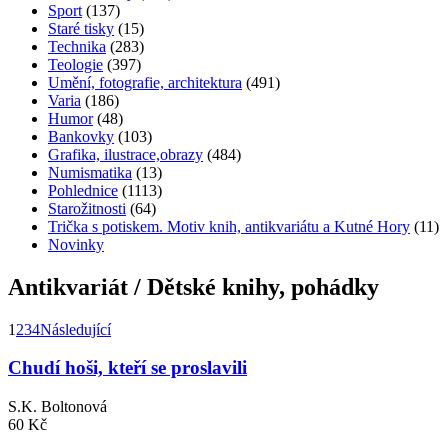
Sport
(137)
Staré tisky
(15)
Technika
(283)
Teologie
(397)
Umění, fotografie, architektura
(491)
Varia
(186)
Humor
(48)
Bankovky
(103)
Grafika, ilustrace,obrazy
(484)
Numismatika
(13)
Pohlednice
(1113)
Starožitnosti
(64)
Trička s potiskem. Motiv knih, antikvariátu a Kutné Hory
(11)
Novinky
Antikvariát / Dětské knihy, pohádky
1
2
3
4
Následující
Chudí hoši, kteří se proslavili
S.K. Boltonová
60 Kč