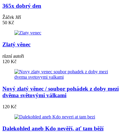
365x dobrý den
Žáček Jiří
50 Kč
Zlatý věnec
různí autoři
120 Kč
Nový zlatý věnec / soubor pohádek z doby mezi
dvěma světovými válkami
120 Kč
Dalekohled aneb Kdo nevěří, ať tam běží