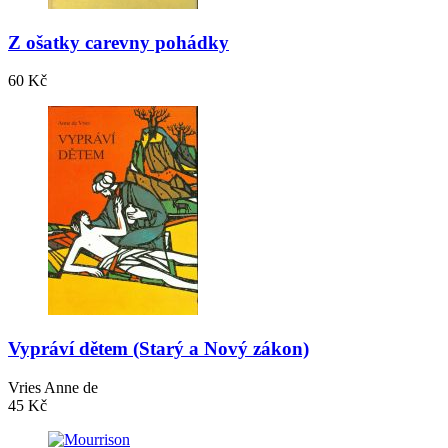
Z ošatky carevny pohádky
60 Kč
Vypráví dětem (Starý a Nový zákon)
Vries Anne de
45 Kč