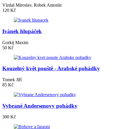
Vízdal Miroslav, Robek Antonín
120 Kč
Ivánek hlupáček
Gorkij Maxim
50 Kč
Kouzelný květ pouště - Arabské pohádky
Tomek Jiří
85 Kč
Vybrané Andersenovy pohádky
300 Kč