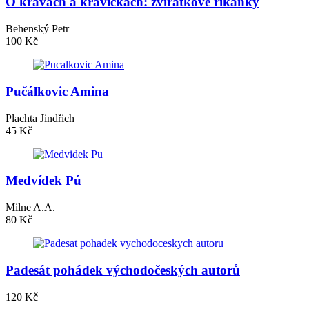
O kravách a kravičkách: zvířátkové říkanky
Behenský Petr
100 Kč
Pučálkovic Amina
Plachta Jindřich
45 Kč
Medvídek Pú
Milne A.A.
80 Kč
Padesát pohádek východočeských autorů
120 Kč