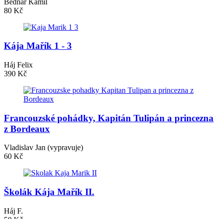
Bednář Kamil
80 Kč
Kája Mařík 1 - 3
Háj Felix
390 Kč
Francouzské pohádky, Kapitán Tulipán a princezna
z Bordeaux
Vladislav Jan (vypravuje)
60 Kč
Školák Kája Mařík II.
Háj F.