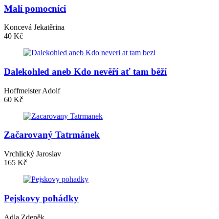
Malí pomocníci
Koncevá Jekatěrina
40 Kč
Dalekohled aneb Kdo nevěří ať tam běží
Hoffmeister Adolf
60 Kč
Začarovaný Tatrmánek
Vrchlický Jaroslav
165 Kč
Pejskovy pohádky
Adla Zdeněk