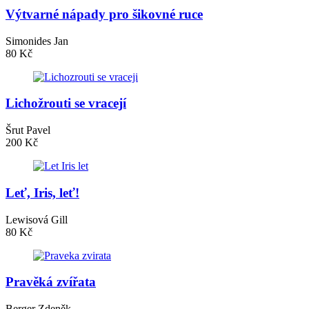
Výtvarné nápady pro šikovné ruce
Simonides Jan
80 Kč
Lichožrouti se vracejí
Šrut Pavel
200 Kč
Leť, Iris, leť!
Lewisová Gill
80 Kč
Pravěká zvířata
Berger Zdeněk