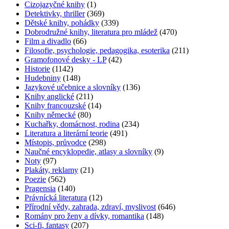
Cizojazyčné knihy
(1)
Detektivky, thriller
(369)
Dětské knihy, pohádky
(339)
Dobrodružné knihy, literatura pro mládež
(470)
Film a divadlo
(66)
Filosofie, psychologie, pedagogika, esoterika
(211)
Gramofonové desky - LP
(42)
Historie
(1142)
Hudebniny
(148)
Jazykové učebnice a slovníky
(136)
Knihy anglické
(211)
Knihy francouzské
(14)
Knihy německé
(80)
Kuchařky, domácnost, rodina
(234)
Literatura a literární teorie
(491)
Místopis, průvodce
(298)
Naučné encyklopedie, atlasy a slovníky
(9)
Noty
(97)
Plakáty, reklamy
(21)
Poezie
(562)
Pragensia
(140)
Právnícká literatura
(12)
Přírodní vědy, zahrada, zdraví, myslivost
(646)
Romány pro ženy a dívky, romantika
(148)
Sci-fi, fantasy
(207)