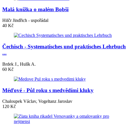
Malá knížka o malém Bobši
Hilčr Jindřich - uspořádal
40 Kč
Čechisch - Systematisches und praktisches Lehrbuch
...
Brdek J., Hulík A.
60 Kč
Méďové - Půl roku s medvědími kluky
Chaloupek Václav, Vogeltanz Jaroslav
120 Kč