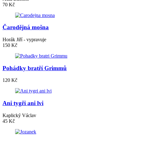
70 Kč
Čarodějná mošna
Horák Jiří - vypravuje
150 Kč
Pohádky bratří Grimmů
120 Kč
Ani tygři ani lvi
Kaplický Václav
45 Kč