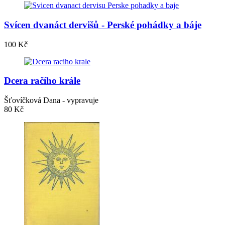
Svícen dvanáct dervišů - Perské pohádky a báje
100 Kč
Dcera račího krále
Šťovíčková Dana - vypravuje
80 Kč