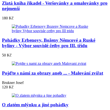
Zlatá kniha říkadel - Veršovánky a omalovánky pro
nejmenší
180 Kč
Pohádky Erbenovy, Boženy Němcové a Ruské
byliny - Výbor souvislé četby pro III. třídu
50 Kč
Pojďte s námi za obrazy aneb ... - Malování zvířat
Brukner Josef
120 Kč
O zlatém mlýnku a jiné pohádky