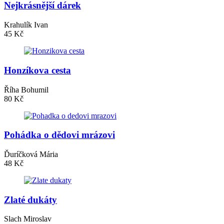
Nejkrásnější dárek
Krahulík Ivan
45 Kč
Honzíkova cesta
Říha Bohumil
80 Kč
Pohádka o dědovi mrázovi
Ďuríčková Mária
48 Kč
Zlaté dukáty
Slach Miroslav