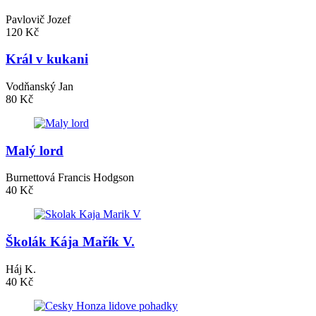
Pavlovič Jozef
120 Kč
Král v kukani
Vodňanský Jan
80 Kč
Malý lord
Burnettová Francis Hodgson
40 Kč
Školák Kája Mařík V.
Háj K.
40 Kč