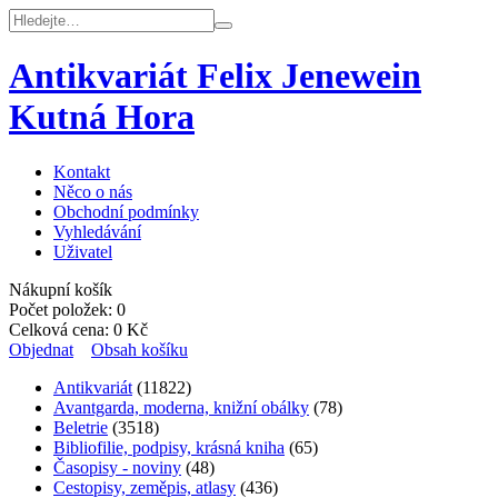
Antikvariát Felix Jenewein
Kutná Hora
Kontakt
Něco o nás
Obchodní podmínky
Vyhledávání
Uživatel
Nákupní košík
Počet položek:
0
Celková cena:
0
Kč
Objednat
Obsah košíku
Antikvariát
(11822)
Avantgarda, moderna, knižní obálky
(78)
Beletrie
(3518)
Bibliofilie, podpisy, krásná kniha
(65)
Časopisy - noviny
(48)
Cestopisy, zeměpis, atlasy
(436)