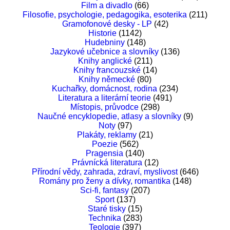
Film a divadlo
(66)
Filosofie, psychologie, pedagogika, esoterika
(211)
Gramofonové desky - LP
(42)
Historie
(1142)
Hudebniny
(148)
Jazykové učebnice a slovníky
(136)
Knihy anglické
(211)
Knihy francouzské
(14)
Knihy německé
(80)
Kuchařky, domácnost, rodina
(234)
Literatura a literární teorie
(491)
Místopis, průvodce
(298)
Naučné encyklopedie, atlasy a slovníky
(9)
Noty
(97)
Plakáty, reklamy
(21)
Poezie
(562)
Pragensia
(140)
Právnícká literatura
(12)
Přírodní vědy, zahrada, zdraví, myslivost
(646)
Romány pro ženy a dívky, romantika
(148)
Sci-fi, fantasy
(207)
Sport
(137)
Staré tisky
(15)
Technika
(283)
Teologie
(397)